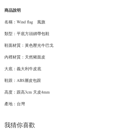
商品說明
名稱：Wind flag 風旗
類型：平底方頭綁帶包鞋
鞋面材質：黃色壓光牛巴戈
內裡材質：天然豬面皮
大底：義大利牛皮底
鞋跟：ABS層皮包跟
高度：跟高3cm 天皮4mm
產地：台灣
我猜你喜歡