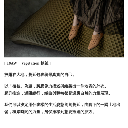
[ 18AW
Vegetation 植被
]
披露在大地，蔓延包裹著最真實的自己。
以「植被」為題，將想像力描述與繪製出一件地表的外衣。
爬升推進，遇阻繞行，蜷曲與翻轉都是適應自然的力量展現。
我們可以決定用什麼樣的生活姿態匍匐蔓延，由腳下的一隅土地出
發，積累時間的力量，潛伏推移到想要抵達的那方。