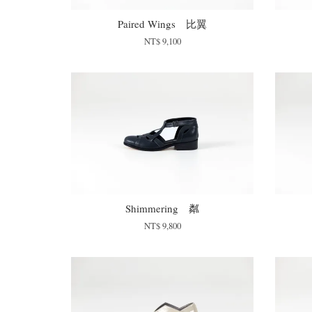
Paired Wings 比翼
NT$ 9,100
Shimmering 粼
NT$ 9,800