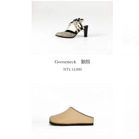
Gooseneck 鵝頸
NT$ 14,800