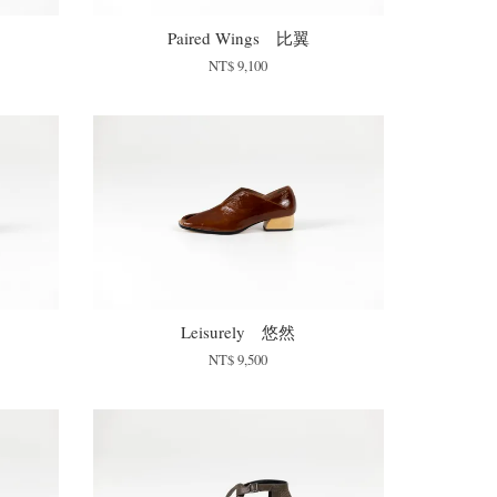
Paired Wings 比翼
NT$ 9,100
Leisurely 悠然
NT$ 9,500