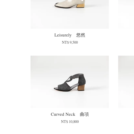
Leisurely 悠然
NT$ 9,500
Curved Neck 曲項
NT$ 10,800