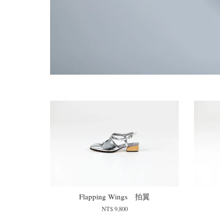
Flapping Wings 拍翼
NT$ 9,800