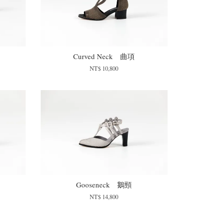
Curved Neck 曲項
NT$ 10,800
Gooseneck 鵝頸
NT$ 14,800