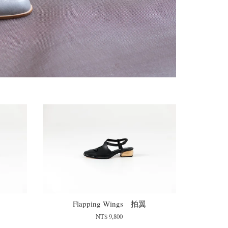
Flapping Wings 拍翼
NT$ 9,800