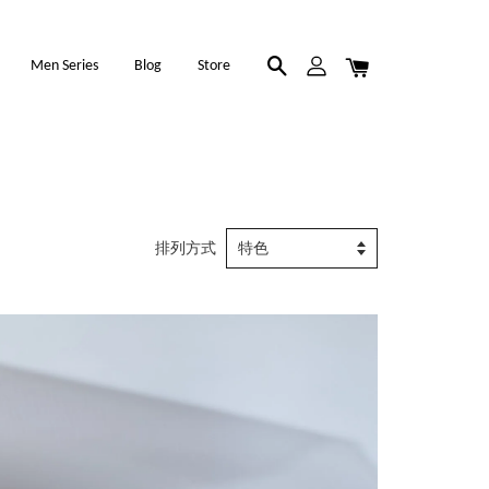
Men Series
Blog
Store
排列方式