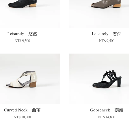
Leisurely 悠然
Leisurely 悠然
NT$ 9,500
NT$ 9,500
Curved Neck 曲項
Gooseneck 鵝頸
NT$ 10,800
NT$ 14,800