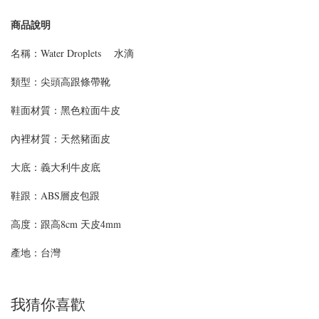
商品說明
名稱：Water Droplets 水滴
類型：
尖頭高跟條帶靴
鞋面材質：
黑色粒面牛皮
內裡材質：天然豬面皮
大底：義大利牛皮底
鞋跟：ABS層皮包跟
高度：跟高8cm 天皮4mm
產地：台灣
我猜你喜歡