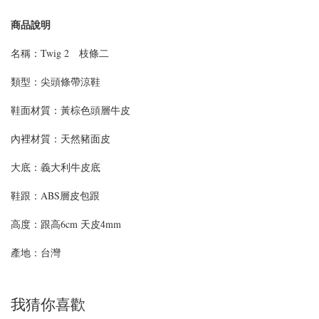
商品說明
名稱：Twig 2 枝條二
類型：尖頭條帶涼鞋
鞋面材質：黃棕色頭層牛皮
內裡材質：天然豬面皮
大底：義大利牛皮底
鞋跟：ABS層皮包跟
高度：跟高6cm 天皮4mm
產地：台灣
我猜你喜歡