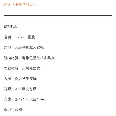
作天（不包含假日）。
商品說明
名稱：Totem 圖騰
類型：
圓頭拼接裁片踝靴
鞋面材質：
咖啡色壓紋絨面羊皮
內裡材質：天然豬面皮
大底：義大利牛皮底
鞋跟：ABS層皮包跟
高度：
跟高2cm 天皮4mm
產地：台灣