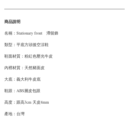
商品說明
名稱：Stationary front 滯留鋒
類型：平底方頭後空涼鞋
鞋面材質：粉紅色壓光牛皮
內裡材質：天然豬面皮
大底：義大利牛皮底
鞋跟：ABS層皮包跟
高度：跟高3cm 天皮4mm
產地：台灣