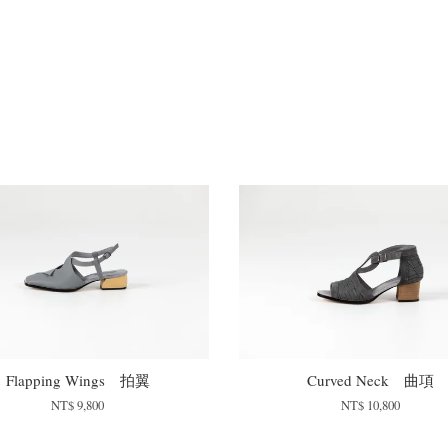
Flapping Wings 拍翼
Curved Neck 曲項
NT$ 9,800
NT$ 10,800