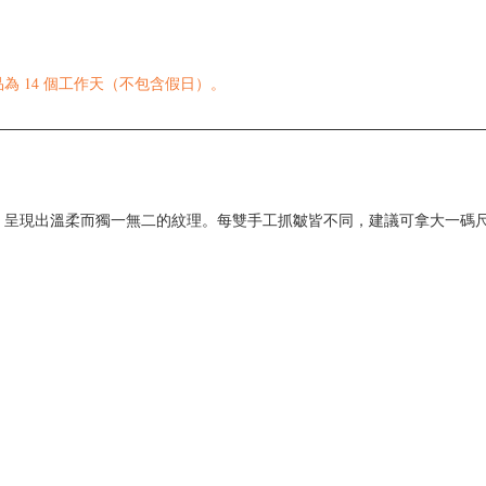
 14 個工作天（不包含假日）。
，呈現出溫柔而獨一無二的紋理。每雙手工抓皺皆不同，建議可拿大一碼