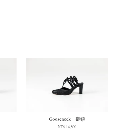
Gooseneck 鵝頸
NT$ 14,800