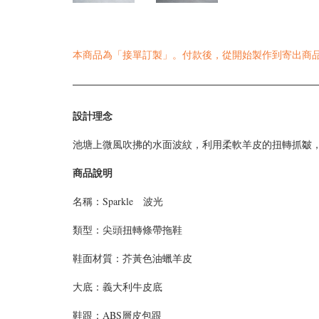
本商品為「接單訂製」。付款後，從開始製作到寄出商品為
設計理念
池塘上微風吹拂的水面波紋，利用柔軟羊皮的扭轉抓皺
商品說明
名稱：Sparkle 波光
類型：
尖頭扭轉條帶拖鞋
鞋面材質：
芥黃色油蠟羊皮
大底：義大利牛皮底
鞋跟：ABS層皮包跟