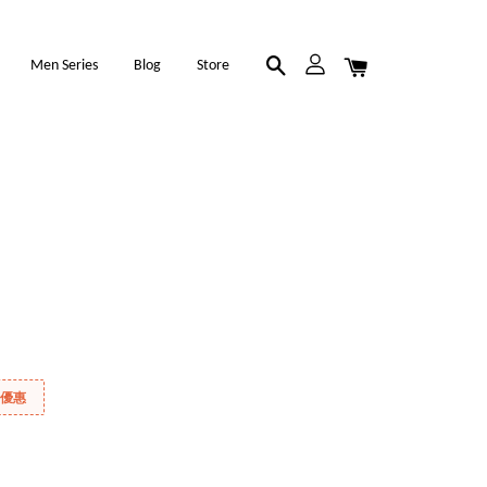
Men Series
Blog
Store
折優惠