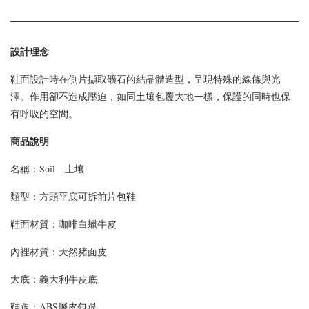
設計理念
鞋面設計時在側片擷取礦石的結晶體造型，呈現特殊的線條與光
澤。作用卻不造成壓迫，如同土壤包覆大地一樣，保護的同時也保
有呼吸的空間。
商品說明
名稱：Soil 土壤
類型：
方頭平底可拆前片包鞋
鞋面材質：
咖啡白蠟牛皮
內裡材質：天然豬面皮
大底：義大利牛皮底
鞋跟：ABS層皮包跟