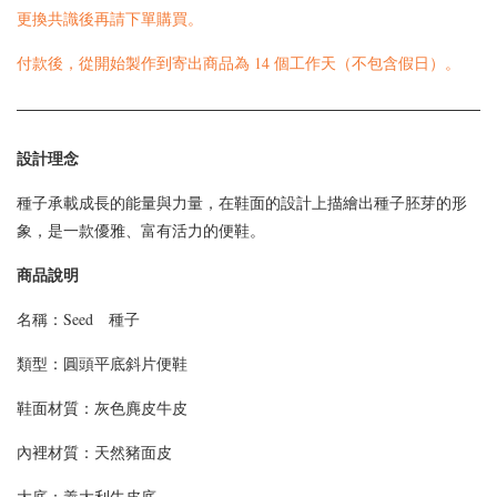
更換共識後再請下單購買。
付款後，從開始製作到寄出商品為 14 個工作天（不包含假日）。
設計理念
種子承載成長的能量與力量，在鞋面的設計上描繪出種子胚芽的形
象，是一款優雅、富有活力的便鞋。
商品說明
名稱：Seed 種子
類型：
圓頭平底斜片便鞋
鞋面材質：
灰色麂皮牛皮
內裡材質：天然豬面皮
大底：義大利牛皮底