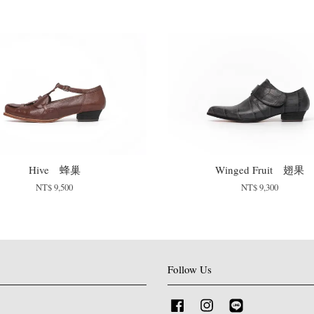
Hive 蜂巢
Winged Fruit 翅果
NT$ 9,500
NT$ 9,300
Follow Us
Facebook
Instagram
Line