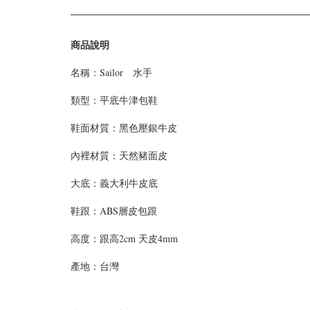
商品說明
名稱：Sailor 水手
類型：
平底牛津包鞋
鞋面材質：
黑色壓銀牛皮
內裡材質：天然豬面皮
大底：義大利牛皮底
鞋跟：ABS層皮包跟
高度：
跟高2cm 天皮4mm
產地：台灣