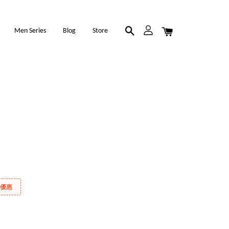
Men Series
Blog
Store
折優惠