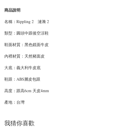
商品說明
名稱：Rippling 2 漣漪 2
類型：
圓頭中跟後空涼鞋
鞋面材質：
黑色鏡面牛皮
內裡材質：天然豬面皮
大底：義大利牛皮底
鞋跟：ABS層皮包跟
高度：
跟高6cm 天皮4mm
產地：台灣
我猜你喜歡