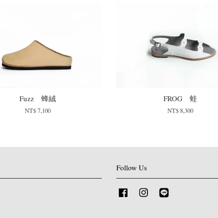
Fuzz 蜂絨
FROG 蛙
NT$ 7,100
NT$ 8,300
Follow Us
Facebook
Instagram
Line