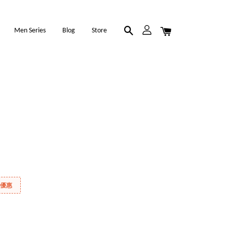
Men Series
Blog
Store
折優惠