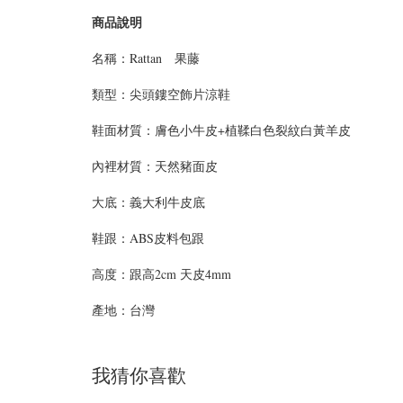
商品說明
名稱：Rattan 果藤
類型：尖頭鏤空飾片涼鞋
鞋面材質：膚色小牛皮+植鞣白色裂紋白黃羊皮
內裡材質：天然豬面皮
大底：義大利牛皮底
鞋跟：ABS皮料包跟
高度：跟高2cm 天皮4mm
產地：台灣
我猜你喜歡