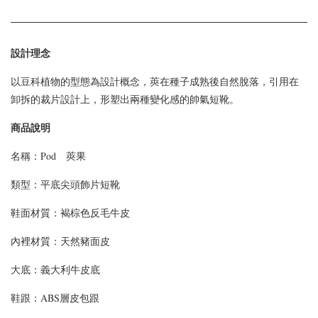
設計理念
以豆科植物的型態為設計概念，莢在種子成熟後自然脫落，引用在
卸拆的裁片設計上，形塑出兩種變化感的帥氣短靴。
商品說明
名稱：Pod 莢果
類型：平底尖頭飾片短靴
鞋面材質：褐棕色反毛牛皮
內裡材質：天然豬面皮
大底：義大利牛皮底
鞋跟：ABS層皮包跟