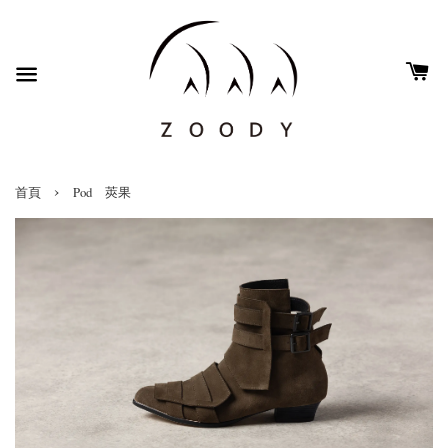
›
首頁
Pod 莢果