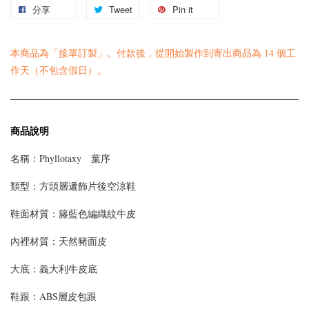
分享
Tweet
Pin it
本商品為「接單訂製」。付款後，從開始製作到寄出商品為 14 個工
作天（不包含假日）。
商品說明
名稱：Phyllotaxy 葉序
類型：方頭層遞飾片後空涼鞋
鞋面材質：籐藍色編織紋牛皮
內裡材質：天然豬面皮
大底：義大利牛皮底
鞋跟：ABS層皮包跟