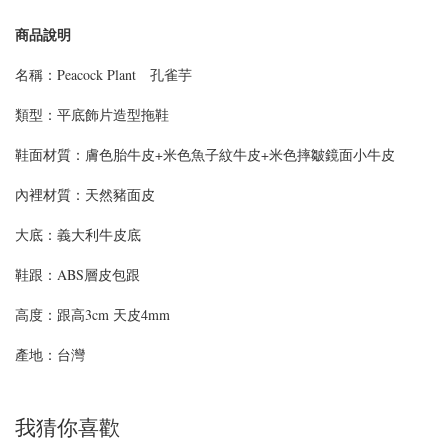
商品說明
名稱：Peacock Plant 孔雀芋
類型：平底飾片造型拖鞋
鞋面材質：膚色胎牛皮+米色魚子紋牛皮+米色摔皺鏡面小牛皮
內裡材質：天然豬面皮
大底：義大利牛皮底
鞋跟：ABS層皮包跟
高度：跟高3cm 天皮4mm
產地：台灣
我猜你喜歡