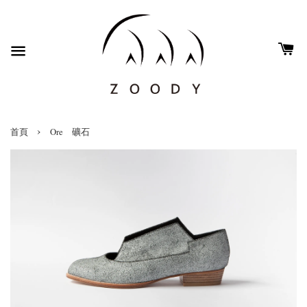
›
首頁
Ore 礦石