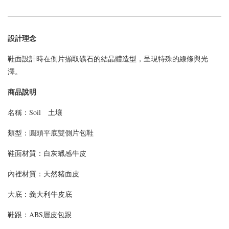
設計理念
鞋面設計時在側片擷取礦石的結晶體造型，呈現特殊的線條與光
澤。
商品說明
名稱：Soil 土壤
類型：
圓頭平底雙側片包鞋
鞋面材質：
白灰蠟感牛皮
內裡材質：天然豬面皮
大底：義大利牛皮底
鞋跟：ABS層皮包跟