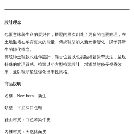
設計理念
包覆意味著生命的展與伸，擠壓的層次創造了更多的包覆紋理，在
土地皺褶在孕育更大的能量。傳統鞋型加入新元素變化，賦予其新
生的轉化概念。
傳統紳士鞋款式延伸設計，鞋舌位置以包裹皺縮鬆緊帶技法，呈現
特殊的紋理質感。楦頭以小方型楦頭設計，增添體態修長視覺效
果，並以鞋頭稜線強化出率性風格。
商品說明
名稱：New born 新生
類型：
平底深口包鞋
鞋面材質：
白色苯染牛皮
內裡材質：天然豬面皮