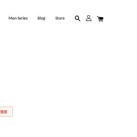
Men Series
Blog
Store
折優惠