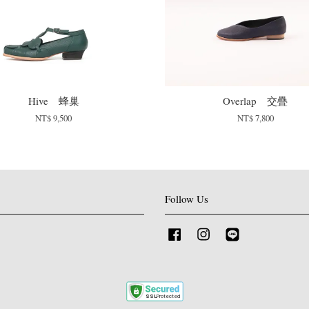
Hive 蜂巢
Overlap 交疊
NT$ 9,500
NT$ 7,800
Follow Us
Facebook
Instagram
Line