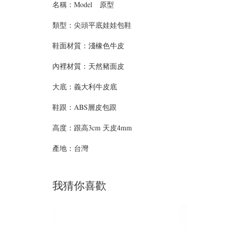
名稱：Model 原型
類型：
尖頭平底娃娃包鞋
鞋面材質：
淺橡色牛皮
內裡材質：天然豬面皮
大底：義大利牛皮底
鞋跟：ABS層皮包跟
高度：
跟高3cm 天皮4mm
產地：台灣
我猜你喜歡