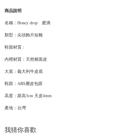
商品說明
名稱：Honey drop 蜜滴
類型：尖頭飾片短靴
鞋面材質：
內裡材質：天然豬面皮
大底：義大利牛皮底
鞋跟：ABS層皮包跟
高度：跟高3cm 天皮4mm
產地：台灣
我猜你喜歡