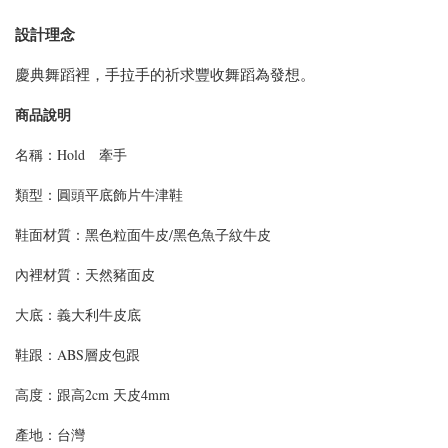
設計理念
慶典舞蹈裡，手拉手的祈求豐收舞蹈為發想。
商品說明
名稱：Hold 牽手
類型：
圓頭平底飾片牛津鞋
鞋面材質：黑色粒面牛皮/黑色魚子紋牛皮
內裡材質：天然豬面皮
大底：義大利牛皮底
鞋跟：ABS層皮包跟
高度：跟高2cm 天皮4mm
產地：台灣