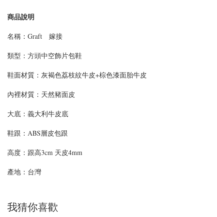
商品說明
名稱：Graft 嫁接
類型：
方頭中空飾片包鞋
鞋面材質：灰褐色荔枝紋牛皮+棕色漆面胎牛皮
內裡材質：天然豬面皮
大底：義大利牛皮底
鞋跟：ABS層皮包跟
高度：跟高3cm 天皮4mm
產地：台灣
我猜你喜歡