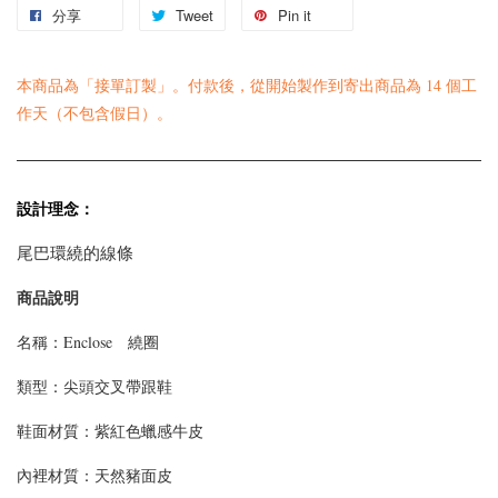
分享
Tweet
Pin it
本商品為「接單訂製」。付款後，從開始製作到寄出商品為 14 個工
作天（不包含假日）。
設計理念： 
尾巴環繞的線條
商品說明
名稱：Enclose 繞圈
類型：
尖頭交叉帶跟鞋
鞋面材質：紫紅色蠟感牛皮
內裡材質：天然豬面皮