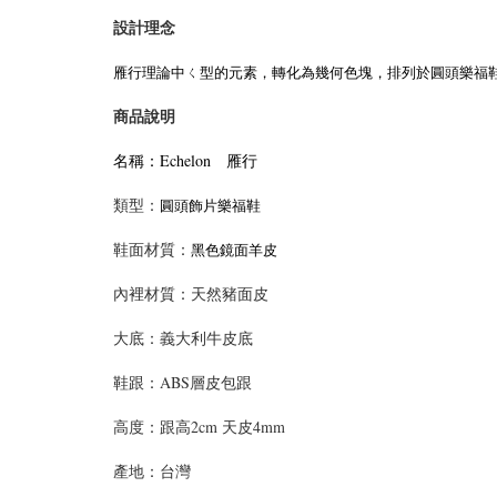
設計理念
雁行理論中ㄑ型的元素，轉化為幾何色塊，排列於圓頭樂福
商品說明
名稱：Echelon 雁行
類型：
圓頭飾片樂福鞋
鞋面材質：
黑色鏡面羊皮
內裡材質：天然豬面皮
大底：義大利牛皮底
鞋跟：ABS層皮包跟
高度：跟高2cm 天皮4mm
產地：台灣