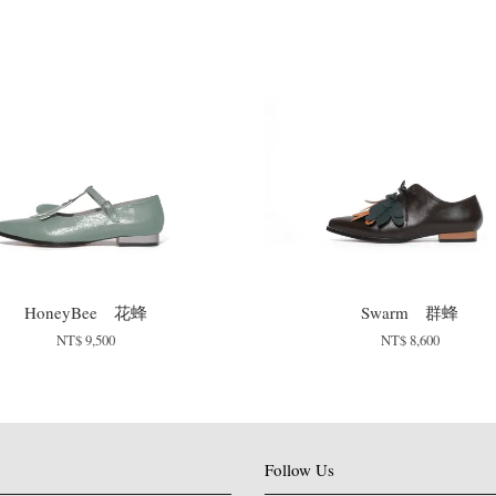
HoneyBee 花蜂
Swarm 群蜂
NT$ 9,500
NT$ 8,600
Follow Us