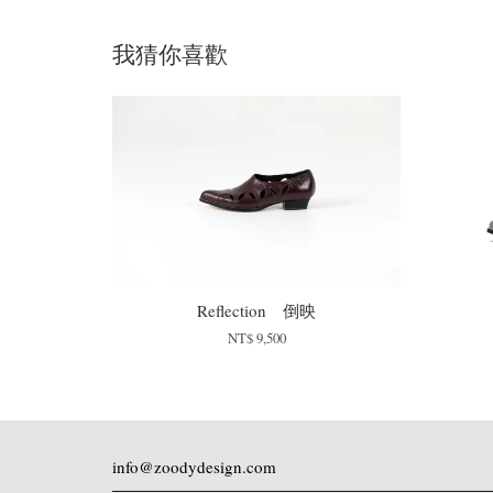
我猜你喜歡
Reflection 倒映
NT$ 9,500
info@zoodydesign.com