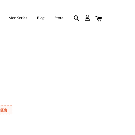
Men Series
Blog
Store
折優惠