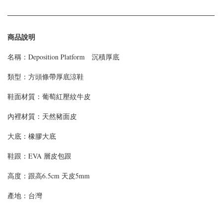
商品說明
名稱：Deposition Platform 沉積厚底
類型：
方頭條帶厚底涼鞋
鞋面材質：
葡萄紅壓紋牛皮
內裡材質：天然豬面皮
大底：橡膠大底
鞋跟：
EVA 層皮包跟
高度：
跟高6.5cm 天皮5mm
產地：台灣