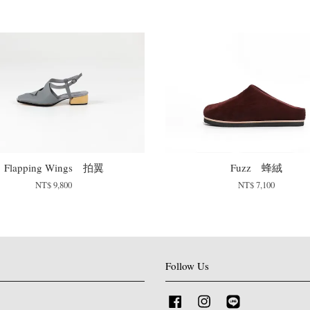
Flapping Wings 拍翼
Fuzz 蜂絨
NT$ 9,800
NT$ 7,100
Follow Us
Facebook
Instagram
Line