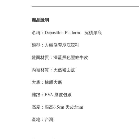
商品說明
名稱：Deposition Platform 沉積厚底
類型：
方頭條帶厚底涼鞋
鞋面材質：
深藍黑色壓紋牛皮
內裡材質：天然豬面皮
大底：橡膠大底
鞋跟：
EVA 層皮包跟
高度：
跟高6.5cm 天皮5mm
產地：台灣