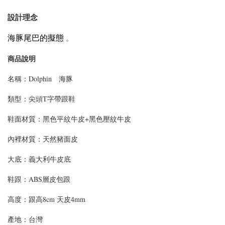
設計理念
。
海豚尾巴的擬態
商品說明
名稱：Dolphin 海豚
類型：尖頭T字帶跟鞋
鞋面材質：黑色平紋牛皮+黑色壓紋牛皮
內裡材質：天然豬面皮
大底：義大利牛皮底
鞋跟：ABS層皮包跟
高度：跟高8cm 天皮4mm
產地：台灣