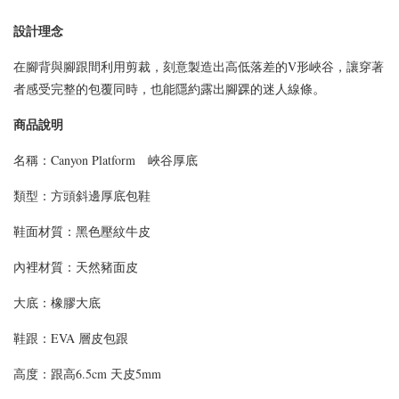
設計理念
在腳背與腳跟間利用剪裁，刻意製造出高低落差的V形峽谷，讓穿著
。
者感受完整的包覆同時，也能隱約露出腳踝的迷人線條
商品說明
名稱：Canyon Platform 峽谷厚底
類型：
方頭斜邊厚底包鞋
鞋面材質：
黑色壓紋牛皮
內裡材質：天然豬面皮
大底：橡膠大底
鞋跟：
EVA 層皮包跟
高度：
跟高6.5cm 天皮5mm