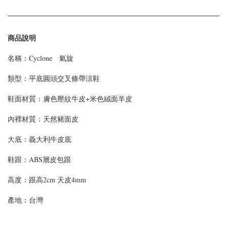
商品說明
名稱：Cyclone 氣旋
類型：平底圓頭交叉條帶涼鞋
鞋面材質：膚色壓紋牛皮+米色絨面羊皮
內裡材質：天然豬面皮
大底：義大利牛皮底
鞋跟：ABS層皮包跟
高度：跟高2cm 天皮4mm
產地：台灣