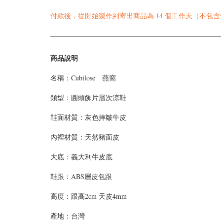
付款後，從開始製作到寄出商品為 14 個工作天（不包
商品說明
名稱：Cubilose 燕窩
類型：圓頭飾片層次涼鞋
鞋面材質：灰色摔皺牛皮
內裡材質：天然豬面皮
大底：義大利牛皮底
鞋跟：ABS層皮包跟
高度：跟高2cm 天皮4mm
產地：台灣