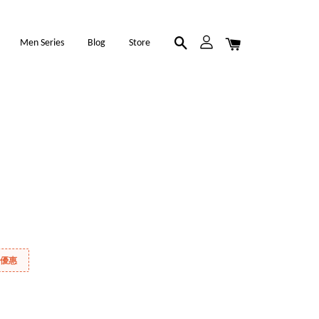
Men Series
Blog
Store
折優惠