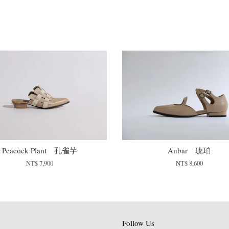
Peacock Plant 孔雀芋
Anbar 琥珀
NT$ 7,900
NT$ 8,600
Follow Us