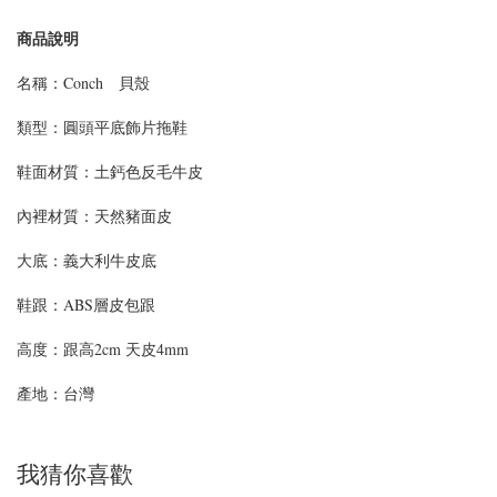
商品說明
名稱：Conch 貝殼
類型：
圓頭平底飾片拖鞋
鞋面材質：
土鈣色反毛牛皮
內裡材質：天然豬面皮
大底：義大利牛皮底
鞋跟：ABS層皮包跟
高度：
跟高2cm 天皮4mm
產地：台灣
我猜你喜歡