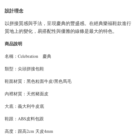
設計理念
以拼接質感與手法，呈現慶典的豐盛感。在經典樂福鞋款進行
質地上的變化，易搭配性與優雅的線條是最大的特色。
商品說明
名稱：Celebration 慶典
類型：尖頭拼接包鞋
鞋面材質：黑色粒面牛皮/黑色馬毛
內裡材質：天然豬面皮
大底：義大利牛皮底
鞋跟：ABS皮料包跟
高度：跟高2cm 天皮4mm