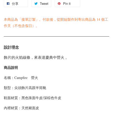
分享
Tweet
Pin it
本商品為「接單訂製」。付款後，從開始製作到寄出商品為 14 個工
作天（不包含假日）。
設計理念
飾片的火焰線條，來表達慶典中營火 。
商品說明
名稱：Campfire 營火
類型：尖頭飾片高跟半筒靴
鞋面材質：黑色珠面牛皮/深棕色牛皮
內裡材質：天然豬面皮