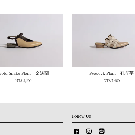
Gold Snake Plant 金邊蘭
Peacock Plant 孔雀芋
NT$ 8,500
NT$ 7,900
Follow Us
Facebook
Instagram
Line