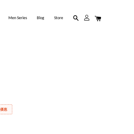
Men Series
Blog
Store
折優惠