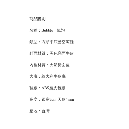
商品說明
名稱：Bubble 氣泡
類型：
方頭平底簍空涼鞋
鞋面材質：
黑色亮面牛皮
內裡材質：天然豬面皮
大底：義大利牛皮底
鞋跟：ABS層皮包跟
高度：
跟高2cm 天皮4mm
產地：台灣