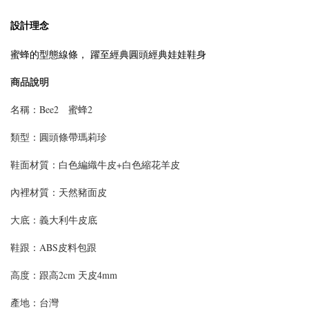
設計理念
蜜蜂的型態線條， 躍至經典圓頭經典娃娃鞋身
商品說明
名稱：Bee2 蜜蜂2
類型：圓頭條帶瑪莉珍
鞋面材質：白色編織牛皮+白色縮花羊皮
內裡材質：天然豬面皮
大底：義大利牛皮底
鞋跟：ABS皮料包跟
高度：跟高2cm 天皮4mm
產地：台灣