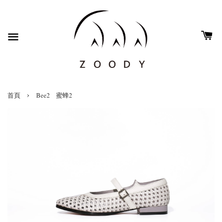
›
首頁
Bee2 蜜蜂2