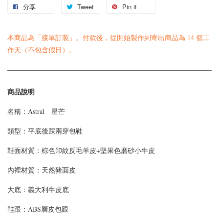
分享
Tweet
Pin it
本商品為「接單訂製」。付款後，從開始製作到寄出商品為 14 個工
作天（不包含假日）。
商品說明
名稱：Astral 星芒
類型：平底後踩兩穿包鞋
鞋面材質：棕色印紋反毛羊皮+堅果色磨砂小牛皮
內裡材質：天然豬面皮
大底：義大利牛皮底
鞋跟：ABS層皮包跟