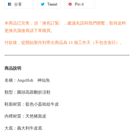
分享
Tweet
Pin it
本商品已完售，須「換色訂製」，建議先請與我們
聯繫
，取得皮料
更換共識後再請下單購買。
付款後，從開始製作到寄出商品為 14 個工作天（不包含假日）。
商品說明
名稱：Angelfish 神仙魚
類型：
圓頭高跟翻折涼鞋
鞋面材質：
藍色小荔枝紋牛皮
內裡材質：天然豬面皮
大底：義大利牛皮底