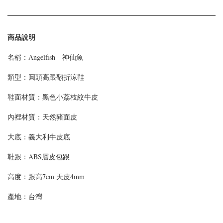
商品說明
名稱：Angelfish 神仙魚
類型：
圓頭高跟翻折涼鞋
鞋面材質：
黑色小荔枝紋牛皮
內裡材質：天然豬面皮
大底：義大利牛皮底
鞋跟：ABS層皮包跟
高度：
跟高7cm 天皮4mm
產地：台灣