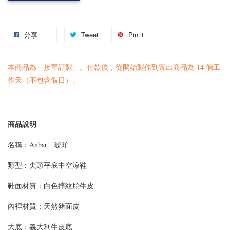
分享
Tweet
Pin it
本商品為「接單訂製」。付款後，從開始製作到寄出商品為 14 個工
作天（不包含假日）。
商品說明
名稱：Anbar 琥珀
類型：
尖頭平底中空涼鞋
鞋面材質：
白色摔紋胎牛皮
內裡材質：天然豬面皮
大底：義大利牛皮底