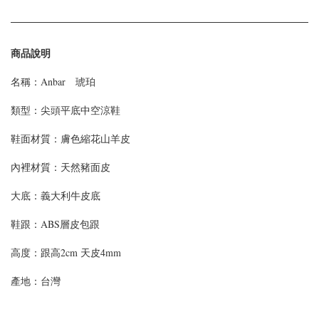
商品說明
名稱：Anbar 琥珀
類型：
尖頭平底中空涼鞋
鞋面材質：
膚色縮花山羊皮
內裡材質：天然豬面皮
大底：義大利牛皮底
鞋跟：ABS層皮包跟
高度：
跟高2cm 天皮4mm
產地：台灣