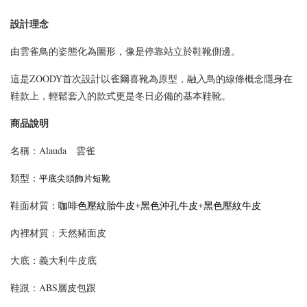
設計理念
由雲雀鳥的姿態化為圖形，像是停靠站立於鞋靴側邊。
這是ZOODY首次設計以雀爾喜靴為原型，融入鳥的線條概念隱身在
鞋款上，輕鬆套入的款式更是冬日必備的基本鞋靴。
商品說明
名稱：Alauda 雲雀
類型：
平底尖頭飾片短靴
鞋面材質：
咖啡色壓紋胎牛皮+黑色沖孔牛皮+黑色壓紋牛皮
內裡材質：天然豬面皮
大底：義大利牛皮底
鞋跟：ABS層皮包跟