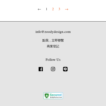
←
1
2
3
→
info@zoodydesign.com
點我，立即聯繫
商業登記
Follow Us
Facebook
Instagram
Line