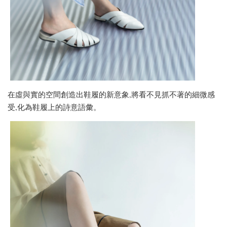
在虛與實的空間創造出鞋履的新意象,將看不見抓不著的細微感
受,化為鞋履上的詩意語彙。