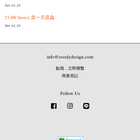
Jun 14, 24
23AW Insect 當一天昆蟲
Jan 14, 24
info@zoodydesign.com
點我，立即聯繫
商業登記
Follow Us
Facebook
Instagram
Line